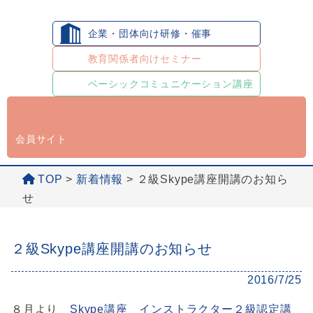
企業・団体向け研修・催事
教育関係者向けセミナー
ベーシックコミュニケーション講座
会員サイト
TOP
>
新着情報
>
２級Skype講座開講のお知ら
せ
２級Skype講座開講のお知らせ
2016/7/25
８月より
Skype講座 インストラクター２級認定講