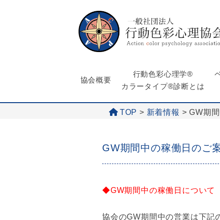
行動色彩心理学®
協会概要
カラータイプ®診断とは
TOP
>
新着情報
>
GW期
GW期間中の稼働日のご
◆GW
期間中の稼働日について
協会のGW期間中の営業は下記