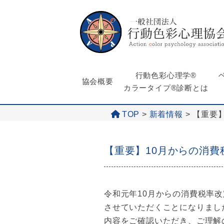
行動色彩心理学®
協会概要
カラータイプ®診断とは
TOP
>
新着情報
>
【重要
【重要】10月からの消費
令和元年10月からの消費税率
させていただくことになりまし
内容をご確認いただき、ご理解