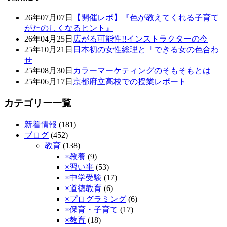
26年07月07日
【開催レポ】『色が教えてくれる子育て
がたのしくなるヒント』
26年04月25日
広がる可能性!!インストラクターの今
25年10月21日
日本初の女性総理と「できる女の色合わ
せ
25年08月30日
カラーマーケティングのそもそもとは
25年06月17日
京都府立高校での授業レポート
カテゴリー一覧
新着情報
(181)
ブログ
(452)
教育
(138)
×教養
(9)
×習い事
(53)
×中学受験
(17)
×道徳教育
(6)
×プログラミング
(6)
×保育・子育て
(17)
×教育
(18)