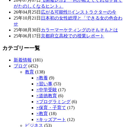
26年07月07日
【開催レポ】『色が教えてくれる子育て
がたのしくなるヒント』
26年04月25日
広がる可能性!!インストラクターの今
25年10月21日
日本初の女性総理と「できる女の色合わ
せ
25年08月30日
カラーマーケティングのそもそもとは
25年06月17日
京都府立高校での授業レポート
カテゴリー一覧
新着情報
(181)
ブログ
(452)
教育
(138)
×教養
(9)
×習い事
(53)
×中学受験
(17)
×道徳教育
(6)
×プログラミング
(6)
×保育・子育て
(17)
×教育
(18)
×キッズアート
(12)
ビジネス
(53)