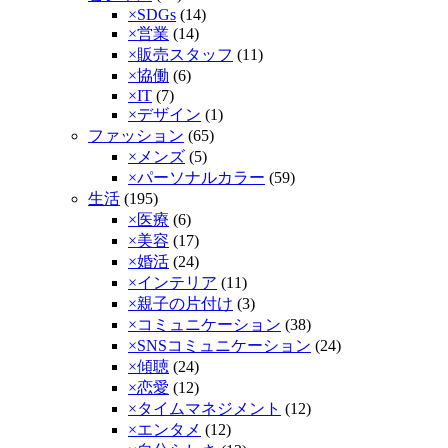
×SDGs
(14)
×営業
(14)
×販売スタッフ
(11)
×協働
(6)
×IT
(7)
×デザイン
(1)
ファッション
(65)
×メンズ
(5)
×パーソナルカラー
(59)
生活
(195)
×医療
(6)
×美容
(17)
×婚活
(24)
×インテリア
(11)
×親子の片付け
(3)
×コミュニケーション
(38)
×SNSコミュニケーション
(24)
×傾聴­
(24)
×恋愛
(12)
×タイムマネジメント
(12)
×エンタメ
(12)