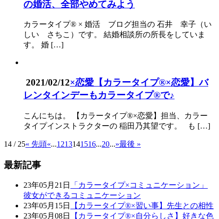
の婚活、全部やめてみよう
カラータイプ® × 婚活 ブログ担当の 石井 幸子（い
しい さちこ）です。 結婚相談所の所長をしていま
す。 婚 […]
2021/02/12
×恋愛
【カラータイプ®×恋愛】バ
レンタインデーもカラータイプ®で♪
こんにちは。 【カラータイプ®×恋愛】担当、カラー
タイプインストラクターの 稲田乃其望です。 も […]
14 / 25
« 先頭
«
...
12
13
14
15
16
...
20
...
»
最後 »
最新記事
23年05月21日
「カラータイプ×コミュニケーション」
彼女ができるコミュニケーション
23年05月15日
【カラータイプ®×習い事】先生との相性
23年05月08日
【カラータイプ®×自分らしさ】好きな色