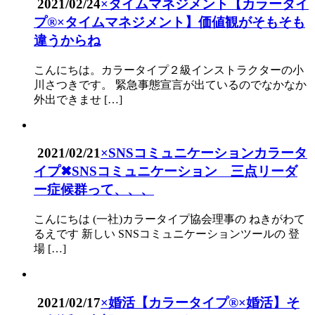
2021/02/24
×タイムマネジメント
【カラータイ
プ®×タイムマネジメント】価値観がそもそも
違うからね
こんにちは。カラータイプ２級インストラクターの小
川さつきです。 緊急事態宣言が出ているのでなかなか
外出できませ […]
2021/02/21
×SNSコミュニケーション
カラータ
イプ✖SNSコミュニケーション 三点リーダ
ー症候群って、、、
こんにちは (一社)カラータイプ協会理事の ねきがわて
るえです 新しい SNSコミュニケーションツールの 登
場 […]
2021/02/17
×婚活
【カラータイプ®×婚活】そ