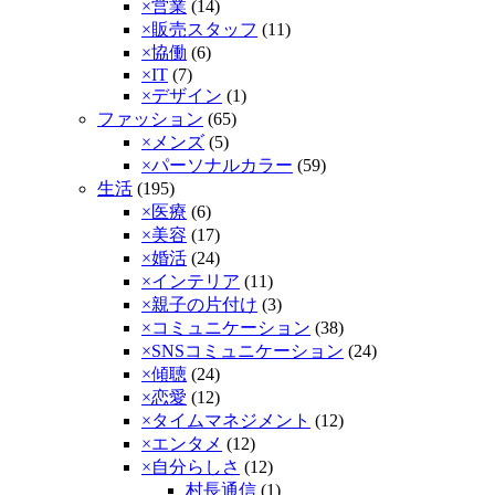
×営業
(14)
×販売スタッフ
(11)
×協働
(6)
×IT
(7)
×デザイン
(1)
ファッション
(65)
×メンズ
(5)
×パーソナルカラー
(59)
生活
(195)
×医療
(6)
×美容
(17)
×婚活
(24)
×インテリア
(11)
×親子の片付け
(3)
×コミュニケーション
(38)
×SNSコミュニケーション
(24)
×傾聴­
(24)
×恋愛
(12)
×タイムマネジメント
(12)
×エンタメ
(12)
×自分らしさ
(12)
村長通信
(1)