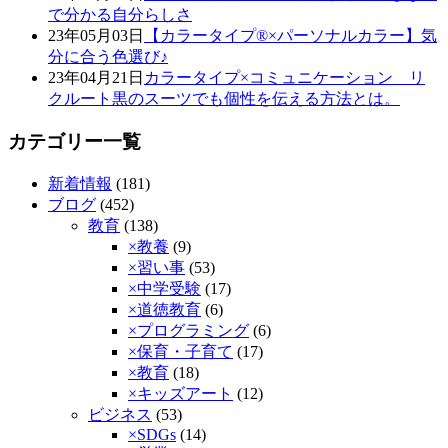
で分かる自分らしさ
23年05月03日
【カラータイプ®×パーソナルカラー】気
分に合う色選び♪
23年04月21日
カラータイプ×コミュニケーション リ
クルート黒のスーツでも個性を伝える方法とは。
カテゴリー一覧
新着情報
(181)
ブログ
(452)
教育
(138)
×教養
(9)
×習い事
(53)
×中学受験
(17)
×道徳教育
(6)
×プログラミング
(6)
×保育・子育て
(17)
×教育
(18)
×キッズアート
(12)
ビジネス
(53)
×SDGs
(14)