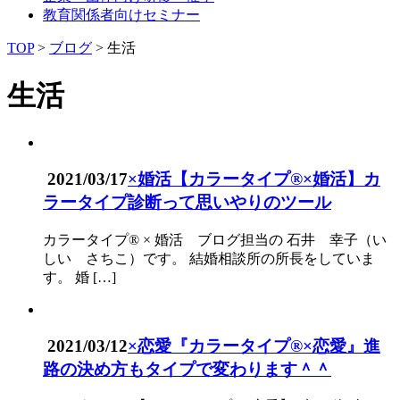
教育関係者向けセミナー
TOP
>
ブログ
>
生活
生活
2021/03/17
×婚活
【カラータイプ®×婚活】カ
ラータイプ診断って思いやりのツール
カラータイプ® × 婚活 ブログ担当の 石井 幸子（い
しい さちこ）です。 結婚相談所の所長をしていま
す。 婚 […]
2021/03/12
×恋愛
『カラータイプ®×恋愛』進
路の決め方もタイプで変わります＾＾