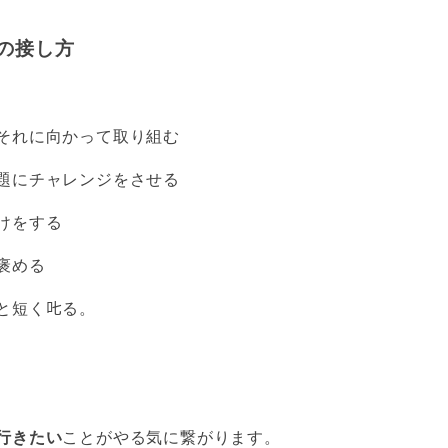
への接し方
それに向かって取り組む
題にチャレンジをさせる
けをする
褒める
短く𠮟る。
行きたい
ことがやる気に繋がります。