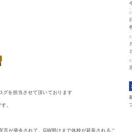
2
2
2
のブログを担当させて頂いております
です。
宣言が発令されて、GW明けまで休校が延長されるこ