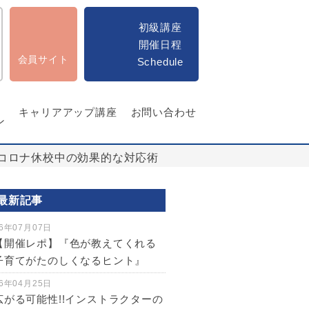
初級講座
開催日程
会員サイト
Schedule
キャリアアップ講座
お問い合わせ
ン
 コロナ休校中の効果的な対応術
最新記事
6年07月07日
【開催レポ】『色が教えてくれる
子育てがたのしくなるヒント』
6年04月25日
広がる可能性!!インストラクターの