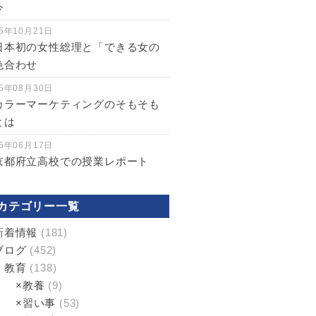
今
5年10月21日
日本初の女性総理と「できる女の
色合わせ
5年08月30日
カラーマーケティングのそもそも
とは
5年06月17日
京都府立高校での授業レポート
カテゴリー一覧
新着情報
(181)
ブログ
(452)
教育
(138)
×教養
(9)
×習い事
(53)