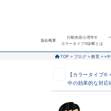
行動色彩心理学®
協会概要
カラータイプ®診断とは
TOP
>
ブログ
>
教育
>
×
【カラータイプ® 
中の効果的な対応