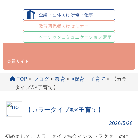
企業・団体向け研修・催事
教育関係者向けセミナー
ベーシックコミュニケーション講座
会員サイト
TOP
>
ブログ
>
教育
>
×保育・子育て
>
【カラ
ータイプ®×子育て】
【カラータイプ®×子育て】
2020/5/28
初めまして、カラータイプ協会インストラクターのに