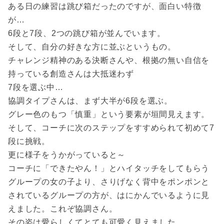
ある日の練習は跳び箱だったのですが、面白い特徴
が…
6段と7段、2つの跳び箱が並んでいます。
そして、自分の好きな方に並ぶというもの。
チャレンジ精神のある決断さんや、根拠の無い自信を
持っている創造さんは大抵迷わず
7段を選ぶ中…
協調タイプさんは、まず大半が6段を選ぶ。
グレー色のもつ「慎重」という要素が垣間見えます。
そして、コーチに次のステップをすすめられて初めて7
段に挑戦。
更に様子をうかがっていると～
コーチに「できたやん！」とハイタッチをしてもらう
グループの女の子より、さりげなく背中をポンポンと
されているグループの方が、はにかんでいるように見
えました。これぞ協調さん。
その姿は愛らしくてとても可愛く見えました。