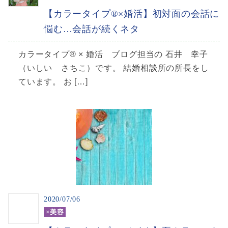
【カラータイプ®×婚活】初対面の会話に
悩む…会話が続くネタ
カラータイプ® × 婚活 ブログ担当の 石井 幸子
（いしい さちこ）です。 結婚相談所の所長をし
ています。 お […]
2020/07/06
×美容