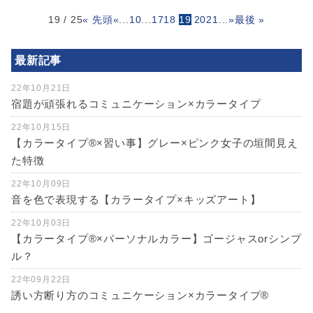
19 / 25
« 先頭
«
...
10
...
17
18
19
20
21
...
»
最後 »
最新記事
22年10月21日
宿題が頑張れるコミュニケーション×カラータイプ
22年10月15日
【カラータイプ®×習い事】グレー×ピンク女子の垣間見え
た特徴
22年10月09日
音を色で表現する【カラータイプ×キッズアート】
22年10月03日
【カラータイプ®️×パーソナルカラー】ゴージャスorシンプ
ル？
22年09月22日
誘い方断り方のコミュニケーション×カラータイプ®