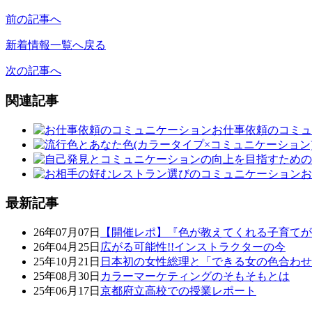
前の記事へ
新着情報一覧へ戻る
次の記事へ
関連記事
お仕事依頼のコミュ
お
最新記事
26年07月07日
【開催レポ】『色が教えてくれる子育てが
26年04月25日
広がる可能性!!インストラクターの今
25年10月21日
日本初の女性総理と「できる女の色合わせ
25年08月30日
カラーマーケティングのそもそもとは
25年06月17日
京都府立高校での授業レポート