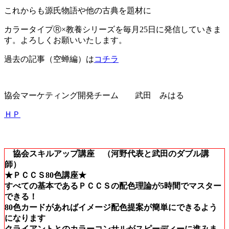
これからも源氏物語や他の古典を題材に
カラータイプⓇ×教養シリーズを毎月25日に発信していきま
す。よろしくお願いいたします。
過去の記事（空蝉編）は
コチラ
協会マーケティング開発チーム 武田 みはる
ＨＰ
協会スキルアップ講座 （河野代表と武田のダブル講
師）
★ＰＣＣＳ80色講座★
すべての基本であるＰＣＣＳの配色理論が5時間でマスター
できる！
80色カードがあればイメージ配色提案が簡単にできるよう
になります
クライアントとのカラーコンサルがスピーディーに進みま