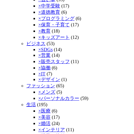
×中学受験
(17)
×道徳教育
(6)
×プログラミング
(6)
×保育・子育て
(17)
×教育
(18)
×キッズアート
(12)
ビジネス
(53)
×SDGs
(14)
×営業
(14)
×販売スタッフ
(11)
×協働
(6)
×IT
(7)
×デザイン
(1)
ファッション
(65)
×メンズ
(5)
×パーソナルカラー
(59)
生活
(195)
×医療
(6)
×美容
(17)
×婚活
(24)
×インテリア
(11)