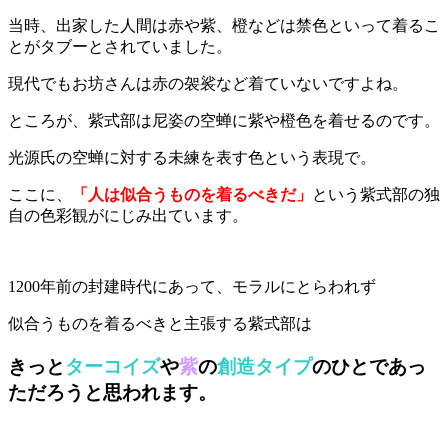
当時、出家した人間は赤や紫、橙などは禁色といって着るこ
とがタブーとされていました。
現代でもお坊さんは赤の袈裟など着ていないですよね。
ところが、紫式部は尼姿の空蝉に紫や橙色を着せるのです。
光源氏の空蝉に対する未練を表す色という表現で。
ここに、
「人は似合うものを着るべきだ」
という紫式部の独
自の色彩観がにじみ出ています。
1200年前の封建時代にあって、モラルにとらわれず
似合うものを着るべきと主張する紫式部は
きっと
ターコイズ
や
紫
の
創造タイプ
のひとであっ
ただろうと思われます。