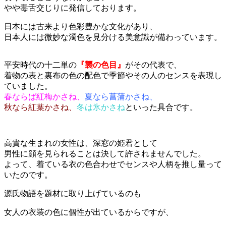
やや毒舌交じりに発信しております。
日本には古来より色彩豊かな文化があり、
日本人には微妙な濁色を見分ける美意識が備わっています。
平安時代の十二単の
『襲の色目』
がその代表で、
着物の表と裏布の色の配色で季節やその人のセンスを表現し
ていました。
春ならば紅梅かさね、
夏なら菖蒲かさね、
秋なら紅葉かさね、
冬は氷かさね
といった具合です。
高貴な生まれの女性は、深窓の姫君として
男性に顔を見られることは決して許されませんでした。
よって、着ている衣の色合わせでセンスや人柄を推し量って
いたのです。
源氏物語を題材に取り上げているのも
女人の衣装の色に個性が出ているからですが、