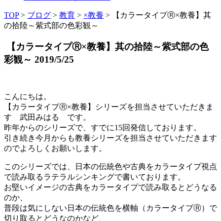
TOP
>
ブログ
>
教育
>
×教養
>
【カラータイプⓇ×教養】其
の拾陸～紫式部の色彩観～
【カラータイプⓇ×教養】其の拾陸～紫式部の色
彩観～
2019/5/25
こんにちは。
【カラータイプⓇ×教養】シリーズを担当させていただきま
す 武田みはる です。
昨年からのシリーズで、すでに15回発信しております。
引き続き今月からも教養シリーズを担当させていただきます
のでよろしくお願いします。
このシリーズでは、日本の伝統色や古典をカラータイプ視点
で読み取るラテラルシンキングで書いております。
お堅いイメージの古典をカラータイプで読み取るとどうなる
のか、
普段は気にしない日本の伝統色を横軸（カラータイプⓇ）で
切り取るとどうなのかなど、