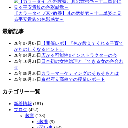
【カラータイプⓇ×教養】其の弐拾壱～十二単姿に見
る平安貴族の色彩感覚～
最新記事
26年07月07日
【開催レポ】『色が教えてくれる子育て
がたのしくなるヒント』
26年04月25日
広がる可能性!!インストラクターの今
25年10月21日
日本初の女性総理と「できる女の色合わ
せ
25年08月30日
カラーマーケティングのそもそもとは
25年06月17日
京都府立高校での授業レポート
カテゴリー一覧
新着情報
(181)
ブログ
(452)
教育
(138)
×教養
(9)
×習い事
(53)