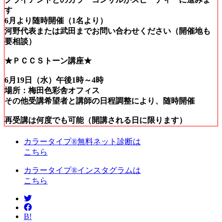
す
6月より随時開催（1名より）
河野代表または武田までお問い合わせください（開催地も
要相談）
★ＰＣＣＳトーン講座★
6月19日（水）午後1時～4時
場所：梅田色彩舎オフィス
その他受講希望者と講師の日程調整により、随時開催
再受講は何度でも可能（開講される日に限ります）
カラータイプ®無料ネット診断は
こちら
カラータイプ®インスタグラムは
こちら
B!