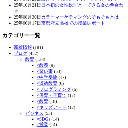
25年10月21日
日本初の女性総理と「できる女の色合わ
せ
25年08月30日
カラーマーケティングのそもそもとは
25年06月17日
京都府立高校での授業レポート
カテゴリー一覧
新着情報
(181)
ブログ
(452)
教育
(138)
×教養
(9)
×習い事
(53)
×中学受験
(17)
×道徳教育
(6)
×プログラミング
(6)
×保育・子育て
(17)
×教育
(18)
×キッズアート
(12)
ビジネス
(53)
×SDGs
(14)
×営業
(14)