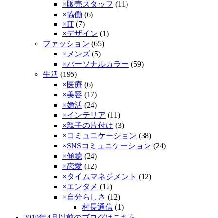
×販売スタッフ
(11)
×協働
(6)
×IT
(7)
×デザイン
(1)
ファッション
(65)
×メンズ
(5)
×パーソナルカラー
(59)
生活
(195)
×医療
(6)
×美容
(17)
×婚活
(24)
×インテリア
(11)
×親子の片付け
(3)
×コミュニケーション
(38)
×SNSコミュニケーション
(24)
×傾聴­
(24)
×恋愛
(12)
×タイムマネジメント
(12)
×エンタメ
(12)
×自分らしさ
(12)
村長通信
(1)
2019年4月以前のブログはこちら