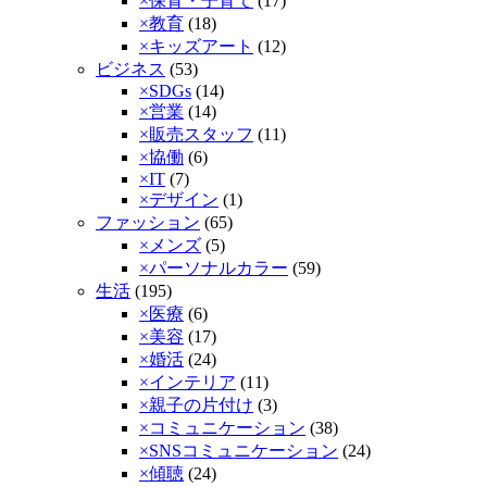
×保育・子育て
(17)
×教育
(18)
×キッズアート
(12)
ビジネス
(53)
×SDGs
(14)
×営業
(14)
×販売スタッフ
(11)
×協働
(6)
×IT
(7)
×デザイン
(1)
ファッション
(65)
×メンズ
(5)
×パーソナルカラー
(59)
生活
(195)
×医療
(6)
×美容
(17)
×婚活
(24)
×インテリア
(11)
×親子の片付け
(3)
×コミュニケーション
(38)
×SNSコミュニケーション
(24)
×傾聴­
(24)