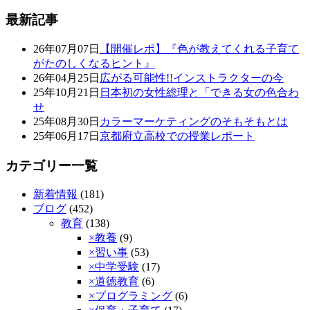
最新記事
26年07月07日
【開催レポ】『色が教えてくれる子育て
がたのしくなるヒント』
26年04月25日
広がる可能性!!インストラクターの今
25年10月21日
日本初の女性総理と「できる女の色合わ
せ
25年08月30日
カラーマーケティングのそもそもとは
25年06月17日
京都府立高校での授業レポート
カテゴリー一覧
新着情報
(181)
ブログ
(452)
教育
(138)
×教養
(9)
×習い事
(53)
×中学受験
(17)
×道徳教育
(6)
×プログラミング
(6)