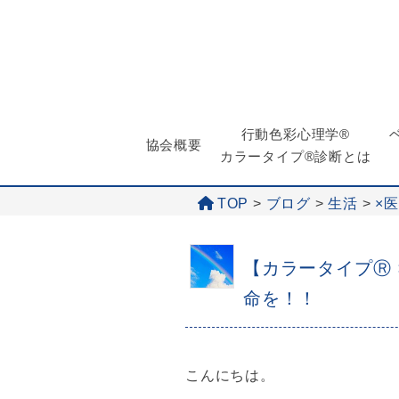
行動色彩心理学®
協会概要
カラータイプ®診断とは
TOP
>
ブログ
>
生活
>
×
【カラータイプⓇ
命を！！
こんにちは。