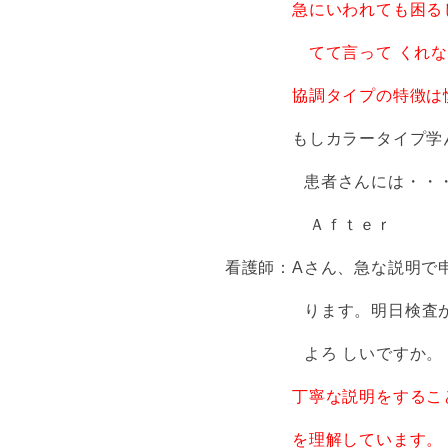
急にいわれても困る
てて
言って
くれな
協調タイプの特徴は慎重で
もしカラータイプ学んでい
患者さんには・・・
Ａｆｔｅｒ
看護師：Aさん、急な説明で申
ります。明日検査が入って
よろ しいですか。
丁寧な説明をするこ
を理解
して
います。