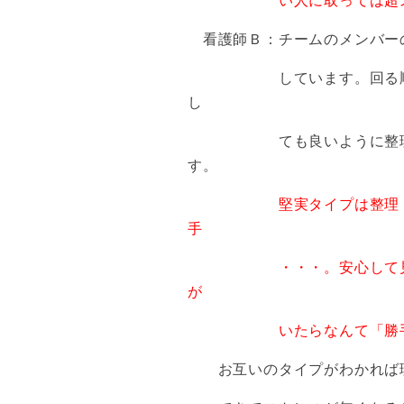
い人に取
っては
超
看護師Ｂ：チームのメンバー
しています。回る順番も理
し
ても良いように整理整頓
す。
堅実タイプは整理
手
・・・。
安心して
が
いたらなんて「勝
お互いのタイプがわかれば理