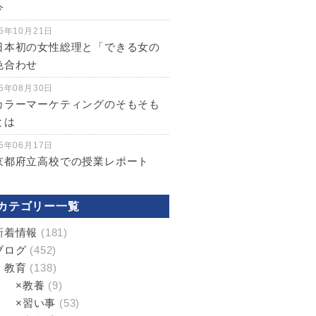
今
5年10月21日
日本初の女性総理と「できる女の
色合わせ
5年08月30日
カラーマーケティングのそもそも
とは
5年06月17日
京都府立高校での授業レポート
カテゴリー一覧
新着情報
(181)
ブログ
(452)
教育
(138)
×教養
(9)
×習い事
(53)