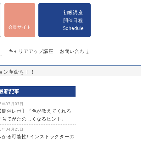
初級講座
開催日程
会員サイト
Schedule
キャリアアップ講座
お問い合わせ
ン
ション革命を！！
最新記事
6年07月07日
【開催レポ】『色が教えてくれる
子育てがたのしくなるヒント』
6年04月25日
広がる可能性!!インストラクターの