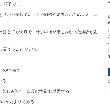
藤井順子です。
2
を学び成長していく中で同僚や患者さんとのコミュニ
2
日はとても快適で、仕事の達成感も高かった経験があ
に言えることですね。
2
ンの特徴は
ている
しみ等 ” 非日常の世界”に遭遇する
情のかたまりである